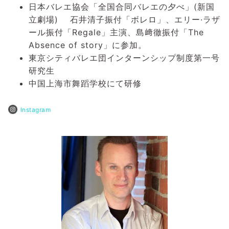
日本バレエ協会「全国合同バレエの夕べ」(新国
立劇場) 石井清子振付「ボレロ」、エリー·ラザ
ール振付「Regale」主演、島﨑徹振付「The
Absence of story」に参加。
東京シティバレエ団インターンシップ制度第一号
研究生
中国上海市舞蹈学校にて研修
Instagram