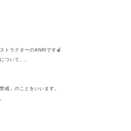
トラクターのANRIです🍎
について。。
禁戒」のことをいいます。
。