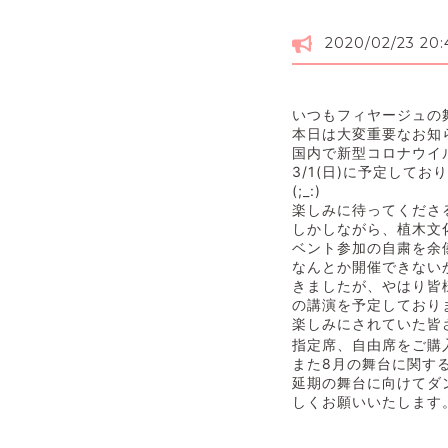
2020/02/23 20:
いつもフィヤージュの
本日は大変重要なお知
国内で新型コロナウイ
3/1(日)に予定してお
(;_:)
楽しみに待ってくださ
しかしながら、
植木文
ベント参加の自粛を余
なんとか開催できない
きましたが、
やはり皆
の講演を予定しており
楽しみにされていた皆
指定席、自由席をご購
また8月の舞台に関す
延期の舞台に向けてダ
しくお願いいたします