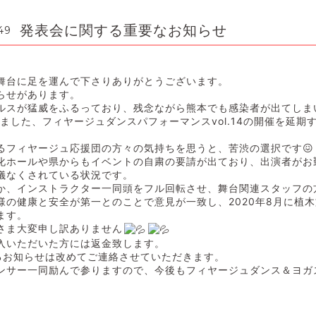
発表会に関する重要なお知らせ
49
舞台に足を運んで下さりありがとうございま
す。
らせがあります。
ルスが猛威をふるっており、
残念ながら熊本でも感染者が出てしま
りました、
フィヤージュダンスパフォーマンスvol.
14の開催を延期
るフィヤージュ応援団の方々の気持ちを思う
と、苦渋の選択です😖
化ホールや県からもイベントの自粛の要請が出ており、
出演者がお
儀なくされている状況です。
か、
インストラクター一同頭をフル回転させ、
舞台関連スタッフの
様の健康と安全が第一とのことで意見が一致し、
2020年8月に植
ます。
さま大変申し訳ありません
入いただいた方には返金致します。
るお知らせは改めてご連絡させていただきま
す。
ンサー一同励んで参りますので、
今後もフィヤージュダンス＆
ヨガ
。